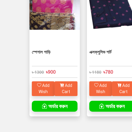
স্পেশাল শাড়ি
এক্সক্লুসিভ শার্ট
৳900
৳780
৳ 1300
৳ 1180
Add
Add
Add
Add
Wish
Cart
Wish
Cart
অর্ডার করুন
অর্ডার করুন