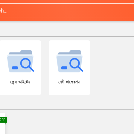
জেন্স আইটেম
বেবী কালেকশন
OFF